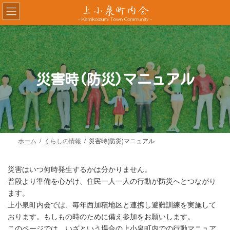
コ
ナ
ン
ビ
テ
ゲ
ン
ー
ツ
シ
へ
ョ
ス
ン
災害時(防災)マニュアル
キ
に
ッ
移
プ
動
ホーム
くらしの情報
災害時(防災)マニュアル
災害はいつ何時発生するかは分かりません。
普段より準備を心がけ、住民一人一人の行動が防災へとつながり
ます。
上小泉町内会では、毎年西加積地区と連携し避難訓練を実施して
おります。もしもの時のために備え参加をお願いします。
このページでは、いざという場合の上小泉町内での行動マニュア