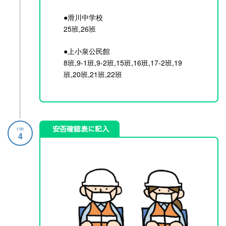
●滑川中学校
25班,26班
●上小泉公民館
8班,9-1班,9-2班,15班,16班,17-2班,19
班,20班,21班,22班
安否確認表に記入
行動
4