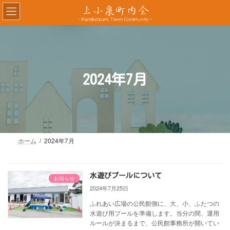
コ
ナ
ン
ビ
テ
ゲ
ン
ー
ツ
シ
へ
ョ
ス
ン
2024年7月
キ
に
ッ
移
プ
動
ホーム
2024年7月
水遊びプールについて
お知らせ
2024年7月25日
ふれあい広場の公民館側に、大、小、ふたつの
水遊び用プールを準備します。当分の間、運用
ルールが決まるまで、公民館事務所が開いてい