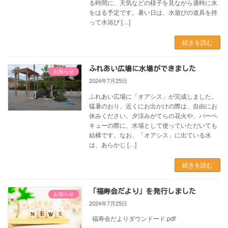
る時間に、天気などの様子を見ながら適時に水
をはる予定です。暑い日は、水遊びの道具を持
って水浴び […]
続きを読む
ふれあい広場に水場ができました
お知らせ
2024年7月25日
ふれあい広場に「オアシス」が完成しました。
猛暑のおり、近くにお出かけの際は、自由にお
休みください。夕涼みがてらの花火や、バーベ
キューの際に、水場として使っていただいても
結構です。なお、「オアシス」に出ている水
は、あらかじ […]
続きを読む
「福寿会だより」を発行しました
お知らせ
2024年7月25日
福寿会だよりダウンドード.pdf