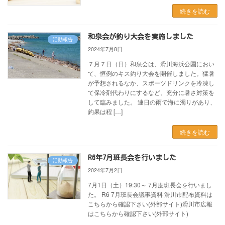
続きを読む
和泉会が釣り大会を実施しました
活動報告
2024年7月8日
７月７日（日）和泉会は、滑川海浜公園におい
て、恒例のキス釣り大会を開催しました。猛暑
が予想されるなか、スポーツドリンクを冷凍し
て保冷剤代わりにするなど、充分に暑さ対策を
して臨みました。 連日の雨で海に濁りがあり、
釣果は程 […]
続きを読む
R6年7月班長会を行いました
活動報告
2024年7月2日
7月1日（土）19:30～ 7月度班長会を行いまし
た。 R6 7月班長会議事資料 滑川市配布資料は
こちらから確認下さい(外部サイト)滑川市広報
はこちらから確認下さい(外部サイト)