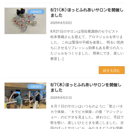
8/21(木)ほっとふれあいサロンを開催し
活動報告
ました
2025年8月23日
8月21日のサロンは現役看護師のセラピスト
松本香織さんを迎えて、アロマジェルを作りま
した。 これは緊張や不眠を改善し、明るい気持
ちにさせるリフレッシュ効果もある香りの入っ
たジェルをつくりました。 簡単にでき、楽しい
教室 […]
続きを読む
8/7(木)ほっとふれあいサロンを開催し
活動報告
ました
2025年8月21日
８月７日のサロンはいつものように「歌とパタ
カラ体操」「キラピカ体操」の後「マジックシ
ョー」のビデオを見ました。 終わりに、手話で
歌を歌い、楽しいひとときを過ごしました。 次
回のほっとサロンにも、みなさまどうぞお気軽