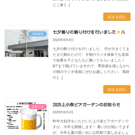
にご参 […]
続きを読む
七夕飾りの飾り付けを行いました
活動報告
2025年8月4日
七夕の飾り付けを行いました。 竹が大きくてま
だまだ飾れたので、今朝のラジオ体操でも追加
で短冊を子どもたちに書いてもらいました！
8/7まで掲げていますので、季節感を感じながら
の朝のラジオ体操にぜひお越しください。 風鈴
の […]
続きを読む
2025上小泉ビアガーデンのお知らせ
お知らせ
2025年8月4日
昨年大好評をいただいた上小泉ビアガーデンで
すが、今年も開催します！ 暑い日が続いてます
が、今年も夏の思い出に公民館で楽しみましょ