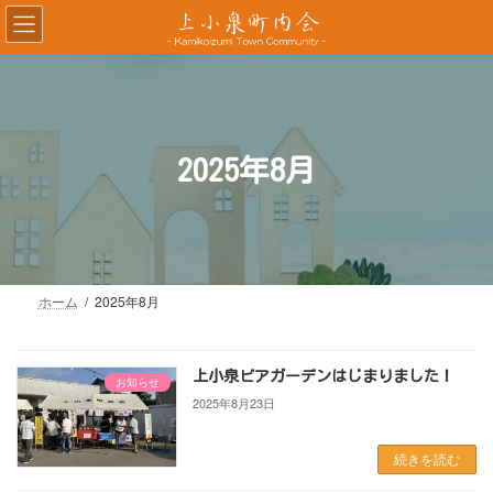
コ
ナ
ン
ビ
テ
ゲ
ン
ー
ツ
シ
へ
ョ
ス
ン
2025年8月
キ
に
ッ
移
プ
動
ホーム
2025年8月
上小泉ビアガーデンはじまりました！
お知らせ
2025年8月23日
続きを読む