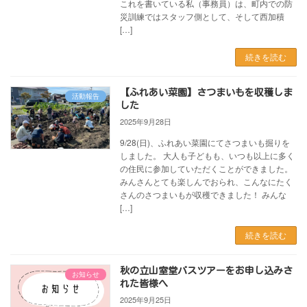
これを書いている私（事務員）は、町内での防
災訓練ではスタッフ側として、そして西加積
[…]
続きを読む
【ふれあい菜園】さつまいもを収穫しま
活動報告
した
2025年9月28日
9/28(日)、ふれあい菜園にてさつまいも掘りを
しました。 大人も子どもも、いつも以上に多く
の住民に参加していただくことができました。
みんさんとても楽しんでおられ、こんなにたく
さんのさつまいもが収穫できました！ みんな
[…]
続きを読む
秋の立山室堂バスツアーをお申し込みさ
お知らせ
れた皆様へ
2025年9月25日