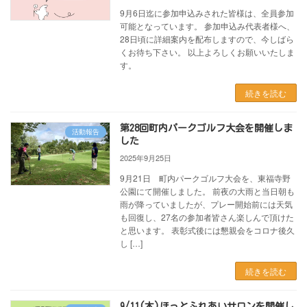
9月6日迄に参加申込みされた皆様は、全員参加
可能となっています。 参加申込み代表者様へ、
28日頃に詳細案内を配布しますので、今しばら
くお待ち下さい。 以上よろしくお願いいたしま
す。
続きを読む
第28回町内パークゴルフ大会を開催しま
活動報告
した
2025年9月25日
9月21日 町内パークゴルフ大会を、東福寺野
公園にて開催しました。 前夜の大雨と当日朝も
雨が降っていましたが、プレー開始前には天気
も回復し、27名の参加者皆さん楽しんで頂けた
と思います。 表彰式後には懇親会をコロナ後久
し […]
続きを読む
9/11(木)ほっとふれあいサロンを開催し