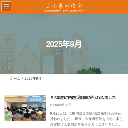
コ
ナ
ン
ビ
テ
ゲ
ン
ー
ツ
シ
へ
ョ
ス
ン
2025年9月
キ
に
ッ
移
プ
動
ホーム
2025年9月
Ｒ7年度町内防災訓練が行われました
活動報告
2025年9月28日
9月20日(土)に町内防災訓練(西加積地区合同)が
行われました。 班長、次年度班長を中心に多く
の皆様にご参加頂きありがとうございました。