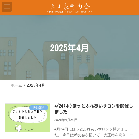
コ
ナ
ン
ビ
テ
ゲ
ン
ー
ツ
シ
へ
ョ
ス
ン
2025年4月
キ
に
ッ
移
プ
動
ホーム
2025年4月
4/24(木)ほっとふれあいサロンを開催し
活動報告
ました
2025年4月30日
4月24日にほっとふれあいサロンを開きまし
た。 今日は琴友会を招いて、大正琴を聞き、一