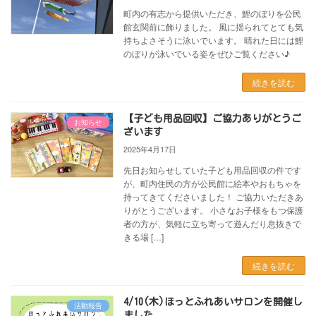
町内の有志から提供いただき、鯉のぼりを公民
館玄関前に飾りました。 風に揺られてとても気
持ちよさそうに泳いでいます。 晴れた日には鯉
のぼりが泳いでいる姿をぜひご覧ください♪
続きを読む
【子ども用品回収】ご協力ありがとうご
お知らせ
ざいます
2025年4月17日
先日お知らせしていた子ども用品回収の件です
が、町内住民の方が公民館に絵本やおもちゃを
持ってきてくださいました！ ご協力いただきあ
りがとうございます。 小さなお子様をもつ保護
者の方が、気軽に立ち寄って遊んだり息抜きで
きる場 […]
続きを読む
4/10(木)ほっとふれあいサロンを開催し
活動報告
ました