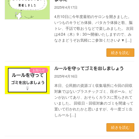
2025年4月17日
4月10日に今年度最初のサロンを開きました。
いつものキラピカ体操、パタカラ体操と歌、脳
トレ、手話で歌おうなどで楽しみました。 次回
は4/24（木）9：30〜開催いたしますので、み
なさまどうぞお気軽にご参加ください♪ ▼ […]
続きを読む
ルールを守ってゴミを出しましょう
お知らせ
2025年4月16日
本日、公民館の資源ゴミ収集場所に今回の回収
対象ではないプラスチックゴミ、段ボール、ビ
ンがおいてあり、おそらくカラスに荒らされて
いました。 回収日・回収対象のゴミを間違って
置いて行かれたかと思いますが、今一度ゴミ出
しルール […]
続きを読む