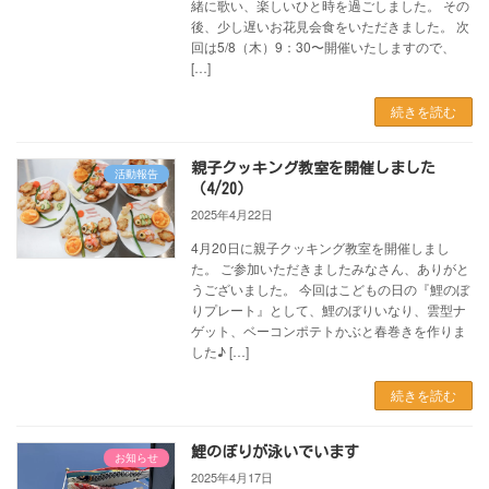
緒に歌い、楽しいひと時を過ごしました。 その
後、少し遅いお花見会食をいただきました。 次
回は5/8（木）9：30〜開催いたしますので、
[…]
続きを読む
親子クッキング教室を開催しました
活動報告
（4/20）
2025年4月22日
4月20日に親子クッキング教室を開催しまし
た。 ご参加いただきましたみなさん、ありがと
うございました。 今回はこどもの日の『鯉のぼ
りプレート』として、鯉のぼりいなり、雲型ナ
ゲット、ベーコンポテトかぶと春巻きを作りま
した♪ […]
続きを読む
鯉のぼりが泳いでいます
お知らせ
2025年4月17日