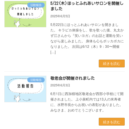
5/22(木)ほっとふれあいサロンを開催し
活動報告
ました
2025年6月5日
5月22日にほっとふれあいサロンを開きまし
た。 キラピカ体操をし、歌を歌った後、丸太か
ず江さんから『笑いヨガ』のお話と運動を笑い
ながら楽しみました。 身体も心もポッカポカに
なりました。 次回は6/12（木）9：30〜開催
[…]
続きを読む
敬老会が開催されました
活動報告
2025年6月3日
6月1日に西加積地区敬老会が西部小学校にて開
催されました。 上小泉町内では13人の米寿者
に、水野市長からお祝いの表彰がありました。
みなさま、おめでとうございます。
続きを読む