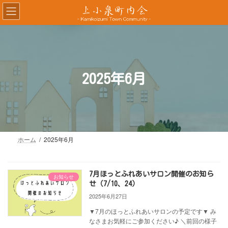
コ
ナ
ン
ビ
テ
ゲ
ン
ー
ツ
シ
へ
ョ
ス
ン
2025年6月
キ
に
ッ
移
プ
動
ホーム
2025年6月
7月ほっとふれあいサロン開催のお知ら
お知らせ
せ（7/10、24）
2025年6月27日
▼7月のほっとふれあいサロンの予定です▼ み
なさまお気軽にご参加ください♪ ＼前回の様子