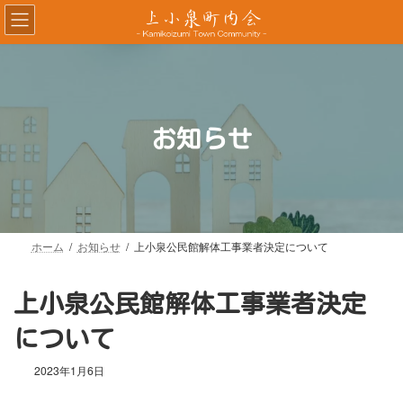
コ
ナ
ン
ビ
テ
ゲ
ン
ー
ツ
シ
へ
ョ
ス
ン
お知らせ
キ
に
ッ
移
プ
動
ホーム
お知らせ
上小泉公民館解体工事業者決定について
上小泉公民館解体工事業者決定
について
2023年1月6日