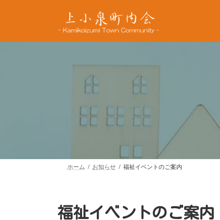
コ
ナ
ン
ビ
テ
ゲ
ン
ー
ツ
シ
へ
ョ
ス
ン
キ
に
ッ
移
プ
動
ホーム
お知らせ
福祉イベントのご案内
福祉イベントのご案内