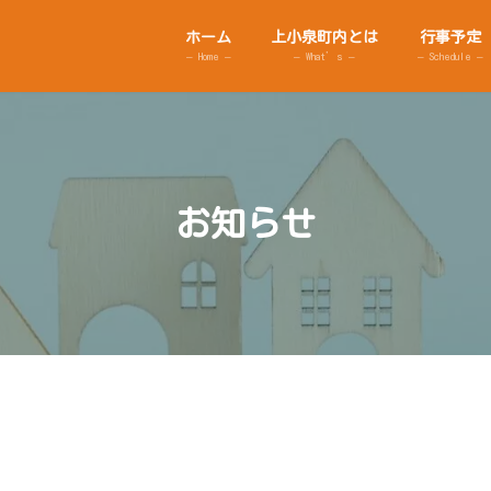
ホーム
上小泉町内とは
行事予定
– Home –
– What’s –
– Schedule –
お知らせ