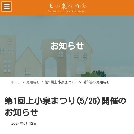
コ
ナ
ン
ビ
テ
ゲ
ン
ー
ツ
シ
へ
ョ
ス
ン
お知らせ
キ
に
ッ
移
プ
動
ホーム
お知らせ
第1回上小泉まつり(5/26)開催のお知らせ
第1回上小泉まつり(5/26)開催の
お知らせ
2024年5月12日