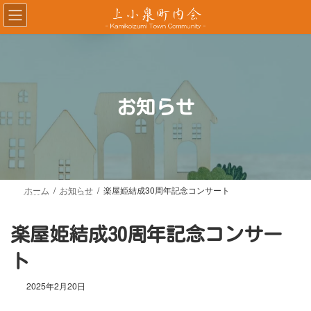
コ
ナ
ン
ビ
テ
ゲ
ン
ー
ツ
シ
へ
ョ
ス
ン
お知らせ
キ
に
ッ
移
プ
動
ホーム
お知らせ
楽屋姫結成30周年記念コンサート
楽屋姫結成30周年記念コンサー
ト
2025年2月20日