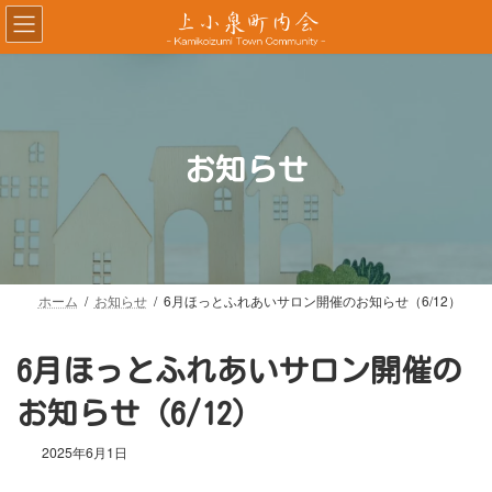
コ
ナ
ン
ビ
テ
ゲ
ン
ー
ツ
シ
へ
ョ
ス
ン
お知らせ
キ
に
ッ
移
プ
動
ホーム
お知らせ
6月ほっとふれあいサロン開催のお知らせ（6/12）
6月ほっとふれあいサロン開催の
お知らせ（6/12）
2025年6月1日