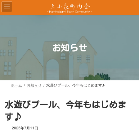
コ
ナ
ン
ビ
テ
ゲ
ン
ー
ツ
シ
へ
ョ
ス
ン
お知らせ
キ
に
ッ
移
プ
動
ホーム
お知らせ
水遊びプール、今年もはじめます♪
水遊びプール、今年もはじめま
す♪
2025年7月11日