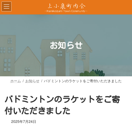
コ
ナ
ン
ビ
テ
ゲ
ン
ー
ツ
シ
へ
ョ
ス
ン
お知らせ
キ
に
ッ
移
プ
動
ホーム
お知らせ
バドミントンのラケットをご寄付いただきました
バドミントンのラケットをご寄
付いただきました
2025年7月24日