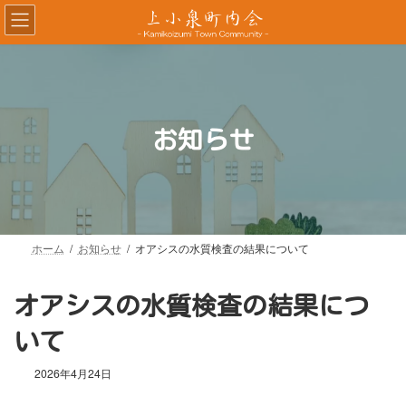
コ
ナ
ン
ビ
テ
ゲ
ン
ー
ツ
シ
へ
ョ
ス
ン
お知らせ
キ
に
ッ
移
プ
動
ホーム
お知らせ
オアシスの水質検査の結果について
オアシスの水質検査の結果につ
いて
2026年4月24日