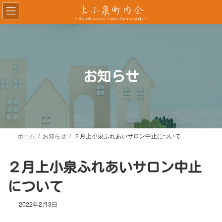
コ
ナ
ン
ビ
テ
ゲ
ン
ー
ツ
シ
へ
ョ
ス
ン
お知らせ
キ
に
ッ
移
プ
動
ホーム
お知らせ
２月上小泉ふれあいサロン中止について
２月上小泉ふれあいサロン中止
について
2022年2月3日