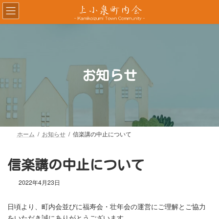
コ
ナ
ン
ビ
テ
ゲ
ン
ー
ツ
シ
へ
ョ
ス
ン
お知らせ
キ
に
ッ
移
プ
動
ホーム
お知らせ
信楽講の中止について
信楽講の中止について
2022年4月23日
日頃より、町内会並びに福寿会・壮年会の運営にご理解とご協力
をいただき誠にありがとうございます。