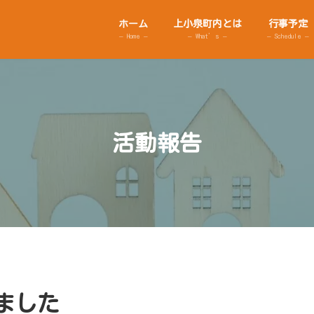
ホーム
上小泉町内とは
行事予定
– Home –
– What’s –
– Schedule –
活動報告
いました