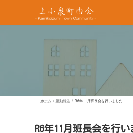
コ
ナ
ン
ビ
テ
ゲ
ン
ー
ツ
シ
へ
ョ
ス
ン
キ
に
ッ
移
プ
動
ホーム
活動報告
R6年11月班長会を行いました
R6年11月班長会を行