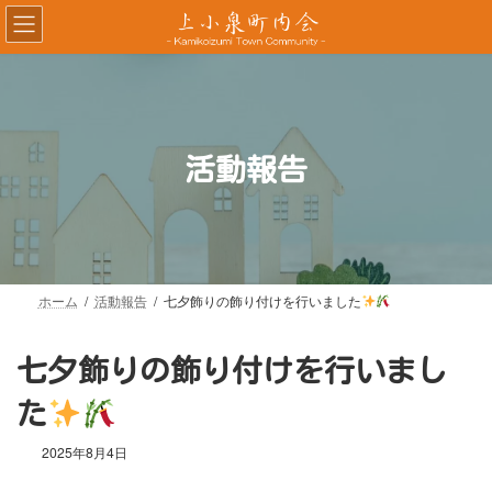
コ
ナ
ン
ビ
テ
ゲ
ン
ー
ツ
シ
へ
ョ
ス
ン
活動報告
キ
に
ッ
移
プ
動
ホーム
活動報告
七夕飾りの飾り付けを行いました
七夕飾りの飾り付けを行いまし
た
2025年8月4日