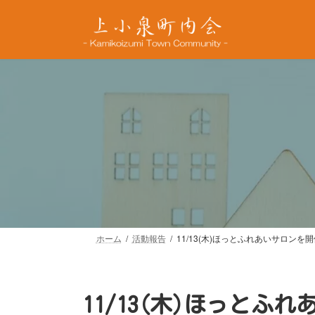
コ
ナ
ン
ビ
テ
ゲ
ン
ー
ツ
シ
へ
ョ
ス
ン
キ
に
ッ
移
プ
動
ホーム
活動報告
11/13(木)ほっとふれあいサロンを
11/13(木)ほっとふ