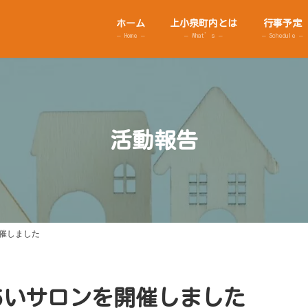
ホーム
上小泉町内とは
行事予定
– Home –
– What’s –
– Schedule –
活動報告
開催しました
れあいサロンを開催しました